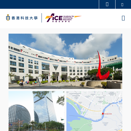
Skip
Se
更多科大概览
to
科大新闻
学术部门索引
M
main
生活@科大
图书馆
content
Sections
校园地图及指南
工作@科大
Left
Image
Image
教授简录
认识科大
Column